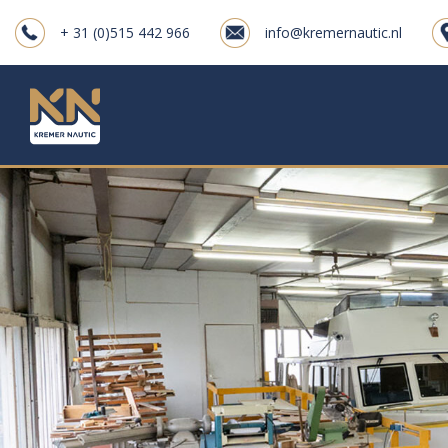
+ 31 (0)515 442 966
info@kremernautic.nl