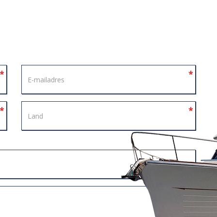
*
*
*
*
*