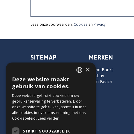
Lees onze voorwaarden:
Cookies
en
Privacy
SITEMAP
MERKEN
×
Home
Grand Banks
Service en onderhoud
Eastbay
Deze website maakt
Over ons
Palm Beach
DUTCH
gebruik van cookies.
Contact
GERMAN
Deze website gebruikt cookies om uw
gebruikerservaring te verbeteren. Door
ENGLISH
onze website te gebruiken, stemt u in met
alle cookies in overeenstemming met ons
Cookiebeleid.
Lees verder
STRIKT NOODZAKELIJK