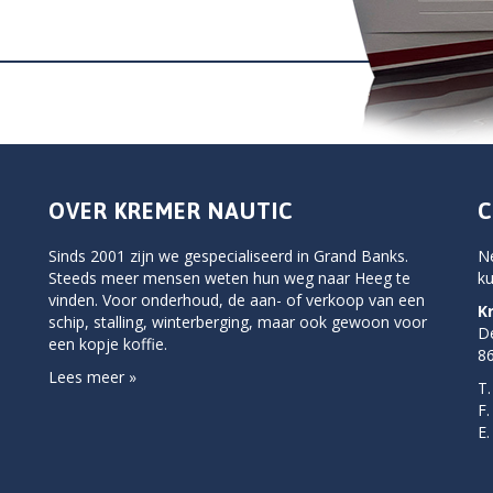
OVER KREMER NAUTIC
C
Sinds 2001 zijn we gespecialiseerd in Grand Banks.
N
Steeds meer mensen weten hun weg naar Heeg te
ku
vinden. Voor onderhoud, de aan- of verkoop van een
K
schip, stalling, winterberging, maar ook gewoon voor
D
een kopje koffie.
86
Lees meer »
T.
F.
E